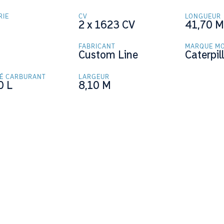
RIE
CV
LONGUEUR
2 x 1623
CV
41,70
FABRICANT
MARQUE M
Custom Line
Caterpil
TÉ CARBURANT
LARGEUR
0
L
8,10
M