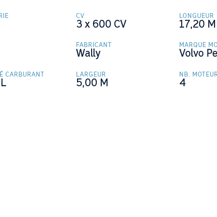
RIE
CV
LONGUEUR
3 x 600
CV
17,20
M
FABRICANT
MARQUE M
Wally
Volvo P
TÉ CARBURANT
LARGEUR
NB. MOTEU
L
5,00
M
4