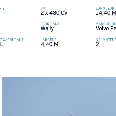
RIE
CV
LONGUEUR
2 x 480
CV
14,40
FABRICANT
MARQUE M
Wally
Volvo P
TÉ CARBURANT
LARGEUR
NB. MOTEU
L
4,40
M
2