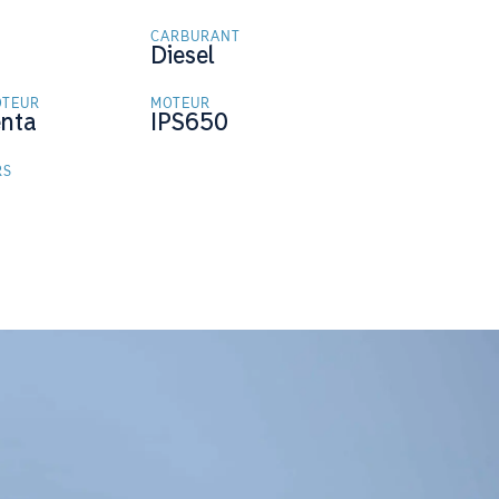
CARBURANT
M
Diesel
OTEUR
MOTEUR
enta
IPS650
RS