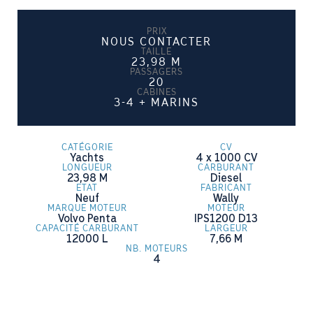
PRIX
NOUS CONTACTER
TAILLE
23,98
M
PASSAGERS
20
CABINES
3-4 + MARINS
CATÉGORIE
CV
Yachts
4 x 1000
CV
LONGUEUR
CARBURANT
23,98
M
Diesel
ETAT
FABRICANT
Neuf
Wally
MARQUE MOTEUR
MOTEUR
Volvo Penta
IPS1200 D13
CAPACITÉ CARBURANT
LARGEUR
12000
L
7,66
M
NB. MOTEURS
4